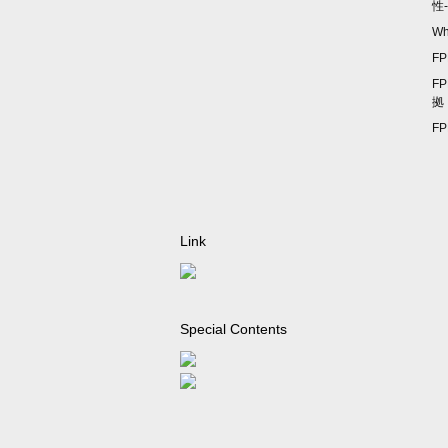
性-
Wh
F
F
拠
F
Link
Special Contents