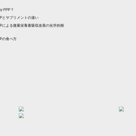
y FPP？
PPとサプリメントの違い
PPによる微量栄養素吸収改善の化学的根
PPの食べ方