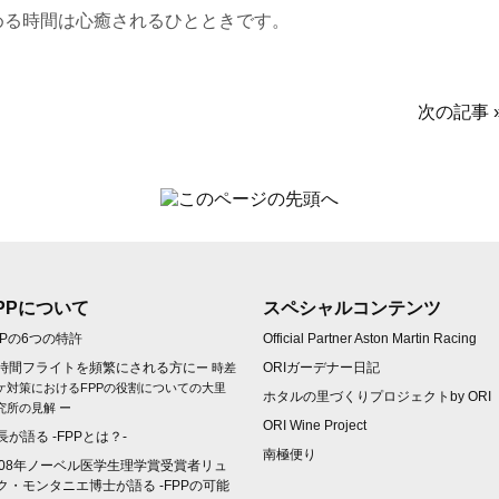
める時間は心癒されるひとときです。
次の記事 
PPについて
スペシャルコンテンツ
PPの6つの特許
Official Partner Aston Martin Racing
時間フライトを頻繁にされる方に
ORIガーデナー日記
ー 時差
ケ対策におけるFPPの役割についての大里
ホタルの里づくりプロジェクトby ORI
究所の見解 ー
ORI Wine Project
長が語る -FPPとは？-
南極便り
008年ノーベル医学生理学賞受賞者リュ
ク・モンタニエ博士が語る -FPPの可能