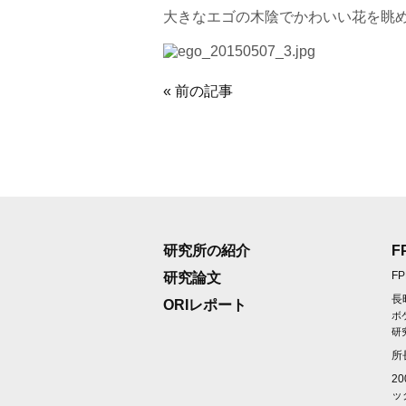
大きなエゴの木陰でかわいい花を眺
« 前の記事
研究所の紹介
F
F
研究論文
長
ORIレポート
ボ
研
所
2
ッ