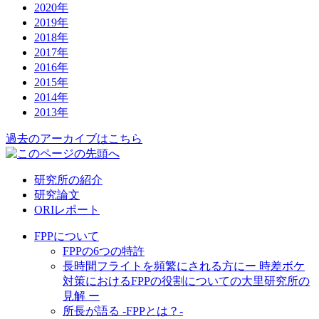
2020年
2019年
2018年
2017年
2016年
2015年
2014年
2013年
過去のアーカイブはこちら
研究所の紹介
研究論文
ORIレポート
FPPについて
FPPの6つの特許
長時間フライトを頻繁にされる方に
ー 時差ボケ
対策におけるFPPの役割についての大里研究所の
見解 ー
所長が語る -FPPとは？-