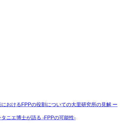
策におけるFPPの役割についての大里研究所の見解 ー
タニエ博士が語る -FPPの可能性-