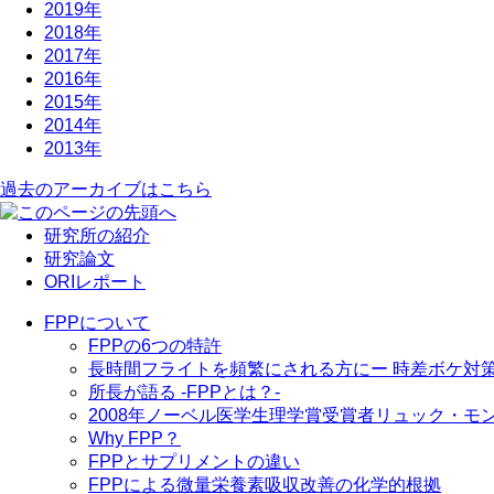
2019年
2018年
2017年
2016年
2015年
2014年
2013年
過去のアーカイブはこちら
研究所の紹介
研究論文
ORIレポート
FPPについて
FPPの6つの特許
長時間フライトを頻繁にされる方に
ー 時差ボケ対
所長が語る -FPPとは？-
2008年ノーベル医学生理学賞受賞者リュック・モン
Why FPP？
FPPとサプリメントの違い
FPPによる微量栄養素吸収改善の化学的根拠